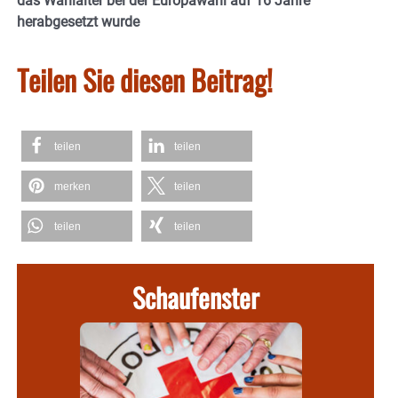
das Wahlalter bei der Europawahl auf 16 Jahre
herabgesetzt wurde
Teilen Sie diesen Beitrag!
teilen
teilen
merken
teilen
teilen
teilen
Schaufenster