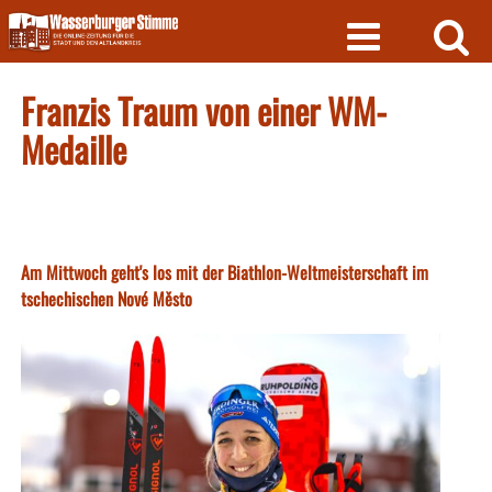
Skip
to
content
Franzis Traum von einer WM-
Medaille
Am Mittwoch geht's los mit der Biathlon-Weltmeisterschaft im
tschechischen Nové Město