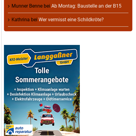
Munner Benne
bei
Ab Montag: Baustelle an der B15
Kathrina
bei
Wer vermisst eine Schildkröte?