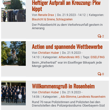
Heftiger Aufprall an Kreuzung: Pkw
kippt
Von
Renate Drax
|
Do. 21.9.2023 - 14:12
|
Kategorien:
Blaulicht & Sirene
,
Schlagzeilen
Der Polizeibericht zu dem Verkehrsunfall gestern in
Amerang
2
Action und spannende Wettbewerbe
Von
Christian Huber
|
Do. 21.9.2023 -
14:10
|
Kategorien:
Altlandkreis WS
|
Tags:
EISELFING
Beim „Weihertrail“ war im Eiselfinger Bikepark jede
Menge geboten
0
Willkommensgruß in Rosenheim
Von
Christian Huber
|
Do. 21.9.2023 -
14:06
|
Kategorien:
.
,
Aib-Stimme
,
Landkreis Rosenheim
Rund 70 neue Polizistinnen und Polizisten bei den
Dienststellen des Polizeipräsidiums Oberbayern-Süd