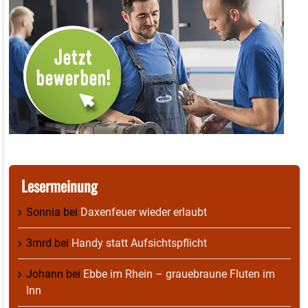
Lesermeinung
Sonnia
bei
Daxenfeuer wieder erlaubt
3mrd
bei
Handy statt Aufsichtspflicht
Johann
bei
Ebbe im Rhein – grauebraune Fluten im
Inn