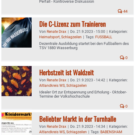
Perfall - Kontroverse Diskussion
44
Die C-Lizenz zum Trainieren
Von
Renate Drax
|
Do. 21.9.2023 - 15:00
|
Kategorien:
Heimatsport
,
Schlagzeilen
|
Tags:
FUSSBALL
Dezentrale Ausbildung startet bei den Fußballern des
TSV 1880 Wasserburg
0
Herbstzeit ist Waldzeit
Von
Renate Drax
|
Do. 21.9.2023 - 14:42
|
Kategorien:
Altlandkreis WS
,
Schlagzeilen
Idealer Ort zur Entspannung und Erholung - Oktober-
Termine der Volkshochschule
0
Beliebter Markt in der Turnhalle
Von
Renate Drax
|
Do. 21.9.2023 - 14:34
|
Kategorien:
Altlandkreis WS
,
Schlagzeilen
|
Tags:
BABENSHAM