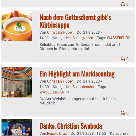
0
Nach dem Gottesdienst gibt’s
Kürbissuppe
Von
Christian Huber
|
Do. 21.9.2023 -
14:01
|
Kategorien:
Schlagzeilen
|
Tags:
WASSERBURG
Beliebtes Essen zum Erntedankfest findet am 1.
Oktober im Pfarrzentrum statt
0
Ein Highlight am Marktsonntag
Von
Christian Huber
|
Do. 21.9.2023 -
14:00
|
Kategorien:
Schaufenster
|
Tags:
WASSERBURG/PR
Großer Weishäupl-Lagerverkauf bei Huber in
Neudeck
0
Danke, Christian Swoboda
Von
Renate Drax
|
Do. 21.9.2023 - 13:55
|
Kategorien: