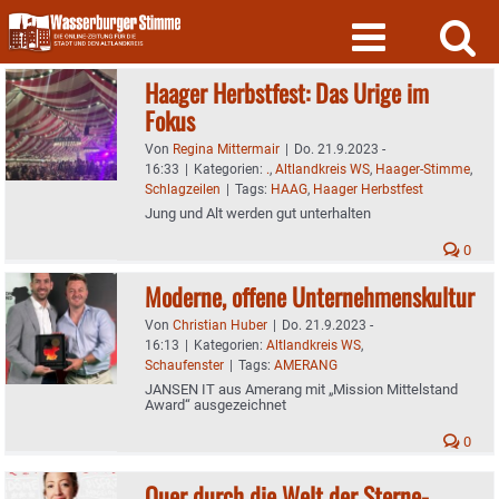
Skip
to
content
Haager Herbstfest: Das Urige im
Fokus
Von
Regina Mittermair
|
Do. 21.9.2023 -
16:33
|
Kategorien:
.
,
Altlandkreis WS
,
Haager-Stimme
,
Schlagzeilen
|
Tags:
HAAG
,
Haager Herbstfest
Jung und Alt werden gut unterhalten
0
Moderne, offene Unternehmenskultur
Von
Christian Huber
|
Do. 21.9.2023 -
16:13
|
Kategorien:
Altlandkreis WS
,
Schaufenster
|
Tags:
AMERANG
JANSEN IT aus Amerang mit „Mission Mittelstand
Award“ ausgezeichnet
0
Quer durch die Welt der Sterne-