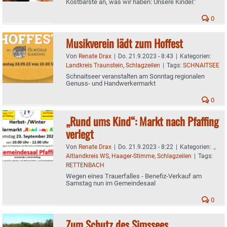
Kostbarste an, was wir haben: Unsere Kinder."
0
Musikverein lädt zum Hoffest
Von
Renate Drax
|
Do. 21.9.2023 - 8:43
|
Kategorien:
Landkreis Traunstein
,
Schlagzeilen
|
Tags:
SCHNAITSEE
Schnaitseer veranstalten am Sonntag regionalen
Genuss- und Handwerkermarkt
0
„Rund ums Kind“: Markt nach Pfaffing
verlegt
Von
Renate Drax
|
Do. 21.9.2023 - 8:22
|
Kategorien:
.
,
Altlandkreis WS
,
Haager-Stimme
,
Schlagzeilen
|
Tags:
RETTENBACH
Wegen eines Trauerfalles - Benefiz-Verkauf am
Samstag nun im Gemeindesaal
0
Zum Schutz des Simssees