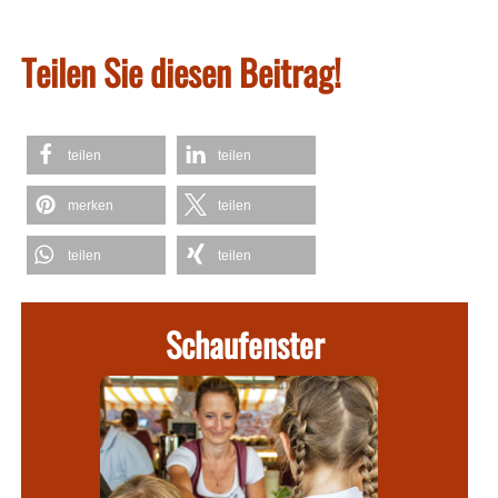
Teilen Sie diesen Beitrag!
teilen
teilen
merken
teilen
teilen
teilen
Schaufenster