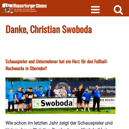
Skip
to
content
Danke, Christian Swoboda
Schauspieler und Unternehmer hat ein Herz für den Fußball-
Nachwuchs in Oberndorf
Wie schon im letzten Jahr zeigt der Schauspieler und