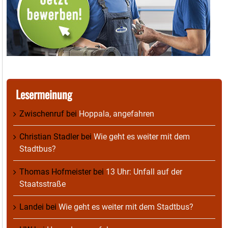
Lesermeinung
Zwischenruf
bei
Hoppala, angefahren
Christian Stadler
bei
Wie geht es weiter mit dem
Stadtbus?
Thomas Hofmeister
bei
13 Uhr: Unfall auf der
Staatsstraße
Landei
bei
Wie geht es weiter mit dem Stadtbus?