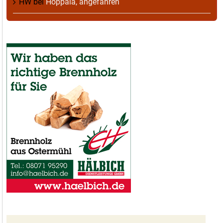
HW
bei
Hoppala, angefahren