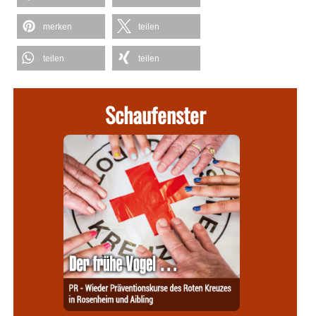
merken
teilen
teilen
teilen
Schaufenster