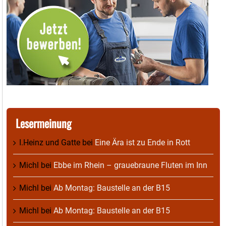
Lesermeinung
I.Heinz und Gatte
bei
Eine Ära ist zu Ende in Rott
Michl
bei
Ebbe im Rhein – grauebraune Fluten im Inn
Michl
bei
Ab Montag: Baustelle an der B15
Michl
bei
Ab Montag: Baustelle an der B15