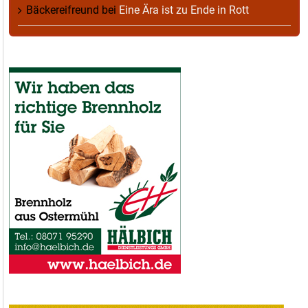
Bäckereifreund
bei
Eine Ära ist zu Ende in Rott