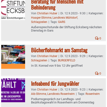
Beratung für Menschen mit
Behinderung
Von
Christian Huber
|
Di. 12.9.2023 - 9:30
|
Kategorien:
Haager-Stimme
,
Landkreis Mühldorf
,
Schlagzeilen
|
Tags:
GARS
Außensprechstunde der Stiftung Ecksberg nächsten
Dienstag in Gars
0
Bücherflohmarkt am Samstag
Von
Christian Huber
|
Di. 12.9.2023 - 9:29
|
Kategorien:
Schlagzeilen
|
Tags:
BURGERFELD
In St. Konrad von 9 bis 12 Uhr geöffnet
0
Infoabend für Jungwähler
Von
Christian Huber
|
Di. 12.9.2023 - 9:23
|
Kategorien:
Aib-Stimme
,
Landkreis Rosenheim
|
Tags:
Rosenheim
Podiumsgespräch zur Landtags- und
Bezirkstagswahl in Rosenheim am Donnerstag