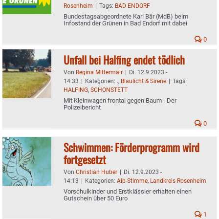
Rosenheim
|
Tags:
BAD ENDORF
Bundestagsabgeordnete Karl Bär (MdB) beim
Infostand der Grünen in Bad Endorf mit dabei
0
Unfall bei Halfing endet tödlich
Von
Regina Mittermair
|
Di. 12.9.2023 -
14:33
|
Kategorien:
.
,
Blaulicht & Sirene
|
Tags:
HALFING
,
SCHONSTETT
Mit Kleinwagen frontal gegen Baum - Der
Polizeibericht
0
Schwimmen: Förderprogramm wird
fortgesetzt
Von
Christian Huber
|
Di. 12.9.2023 -
14:13
|
Kategorien:
Aib-Stimme
,
Landkreis Rosenheim
Vorschulkinder und Erstklässler erhalten einen
Gutschein über 50 Euro
1