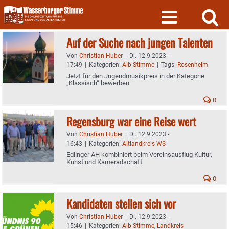
Skip
to
content
Auf der Suche nach jungen Talenten
Von
Christian Huber
|
Di. 12.9.2023 -
17:49
|
Kategorien:
Aib-Stimme
|
Tags:
Rosenheim
Jetzt für den Jugendmusikpreis in der Kategorie
„Klassisch“ bewerben
0
Regensburg war eine Reise wert
Von
Christian Huber
|
Di. 12.9.2023 -
16:43
|
Kategorien:
Altlandkreis WS
Edlinger AH kombiniert beim Vereinsausflug Kultur,
Kunst und Kameradschaft
0
Kandidaten stellen sich vor
Von
Christian Huber
|
Di. 12.9.2023 -
15:46
|
Kategorien:
Aib-Stimme
,
Landkreis