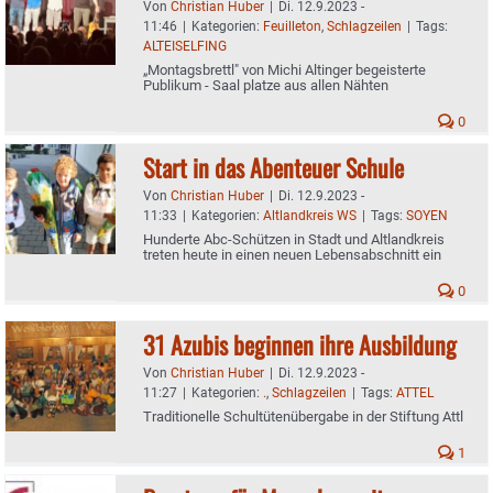
Von
Christian Huber
|
Di. 12.9.2023 -
11:46
|
Kategorien:
Feuilleton
,
Schlagzeilen
|
Tags:
ALTEISELFING
„Montagsbrettl" von Michi Altinger begeisterte
Publikum - Saal platze aus allen Nähten
0
Start in das Abenteuer Schule
Von
Christian Huber
|
Di. 12.9.2023 -
11:33
|
Kategorien:
Altlandkreis WS
|
Tags:
SOYEN
Hunderte Abc-Schützen in Stadt und Altlandkreis
treten heute in einen neuen Lebensabschnitt ein
0
31 Azubis beginnen ihre Ausbildung
Von
Christian Huber
|
Di. 12.9.2023 -
11:27
|
Kategorien:
.
,
Schlagzeilen
|
Tags:
ATTEL
Traditionelle Schultütenübergabe in der Stiftung Attl
1