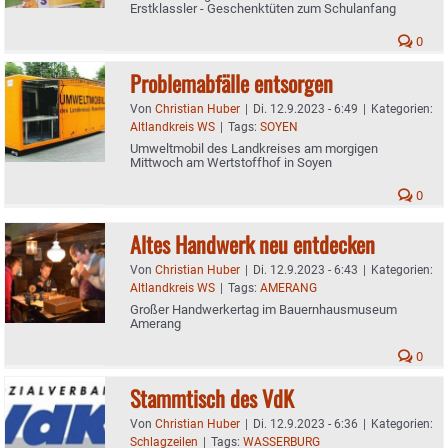
Erstklassler - Geschenktüten zum Schulanfang
0
Problemabfälle entsorgen
Von
Christian Huber
|
Di. 12.9.2023 - 6:49
|
Kategorien:
Altlandkreis WS
|
Tags:
SOYEN
Umweltmobil des Landkreises am morgigen
Mittwoch am Wertstoffhof in Soyen
0
Altes Handwerk neu entdecken
Von
Christian Huber
|
Di. 12.9.2023 - 6:43
|
Kategorien:
Altlandkreis WS
|
Tags:
AMERANG
Großer Handwerkertag im Bauernhausmuseum
Amerang
0
Stammtisch des VdK
Von
Christian Huber
|
Di. 12.9.2023 - 6:36
|
Kategorien:
Schlagzeilen
|
Tags:
WASSERBURG