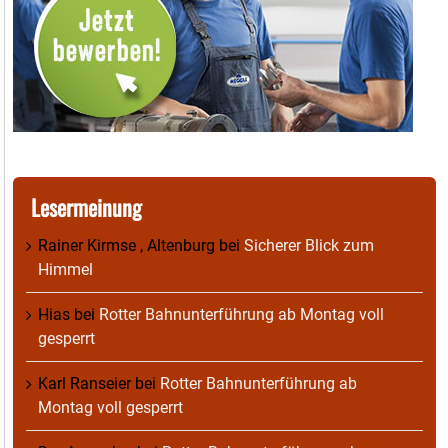
Lesermeinung
Rainer Kirmse , Altenburg
bei
Sicherer Blick zum
Himmel
Hias
bei
Rotter Bahnunterführung ab Montag voll
gesperrt
Karl Ranseier
bei
Rotter Bahnunterführung ab
Montag voll gesperrt