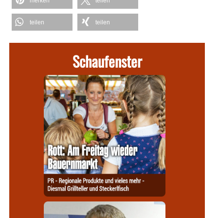
merken
teilen
teilen
teilen
Schaufenster