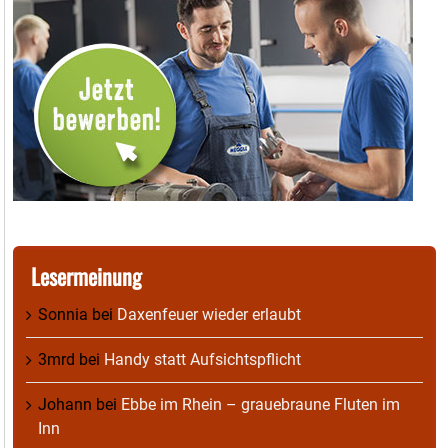
Lesermeinung
Sonnia
bei
Daxenfeuer wieder erlaubt
3mrd
bei
Handy statt Aufsichtspflicht
Johann
bei
Ebbe im Rhein – grauebraune Fluten im
Inn