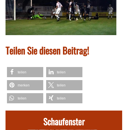
Teilen Sie diesen Beitrag!
teilen
teilen
merken
teilen
teilen
teilen
Schaufenster