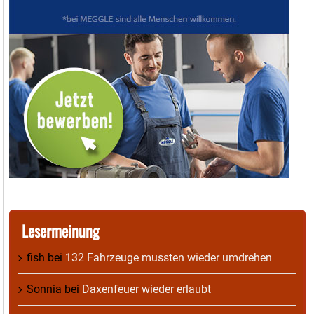
Lesermeinung
fish
bei
132 Fahrzeuge mussten wieder umdrehen
Sonnia
bei
Daxenfeuer wieder erlaubt