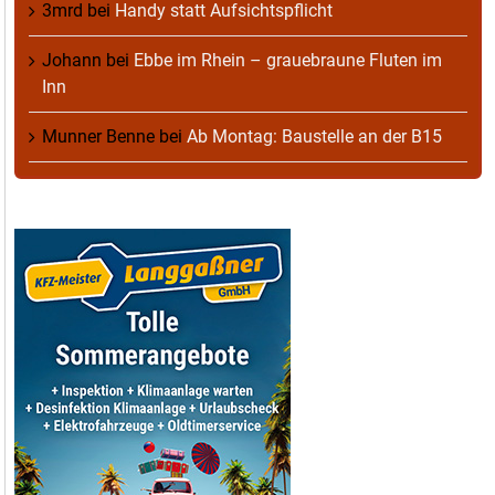
3mrd
bei
Handy statt Aufsichtspflicht
Johann
bei
Ebbe im Rhein – grauebraune Fluten im
Inn
Munner Benne
bei
Ab Montag: Baustelle an der B15