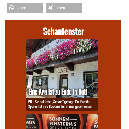
teilen
teilen
Schaufenster