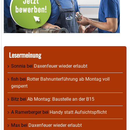
Lesermeinung
Sonnia
bei
Daxenfeuer wieder erlaubt
fish
bei
Rotter Bahnunterführung ab Montag voll
gesperrt
Bitz
bei
Ab Montag: Baustelle an der B15
A Ramerberger
bei
Handy statt Aufsichtspflicht
Max
bei
Daxenfeuer wieder erlaubt