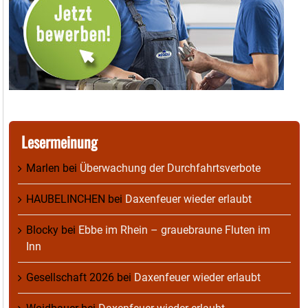
Lesermeinung
Marlen
bei
Überwachung der Durchfahrtsverbote
HAUBELINCHEN
bei
Daxenfeuer wieder erlaubt
Blocky
bei
Ebbe im Rhein – grauebraune Fluten im
Inn
Gesellschaft 2026
bei
Daxenfeuer wieder erlaubt