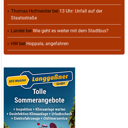
Thomas Hofmeister
bei
13 Uhr: Unfall auf der
Staatsstraße
Landei
bei
Wie geht es weiter mit dem Stadtbus?
HW
bei
Hoppala, angefahren