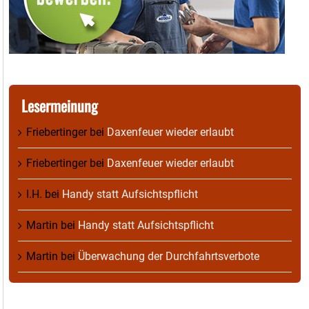
Lesermeinung
Friebertinger
bei
Daxenfeuer wieder erlaubt
Friebertinger
bei
Daxenfeuer wieder erlaubt
I.H.
bei
Handy statt Aufsichtspflicht
Martin
bei
Handy statt Aufsichtspflicht
Martin
bei
Überwachung der Durchfahrtsverbote