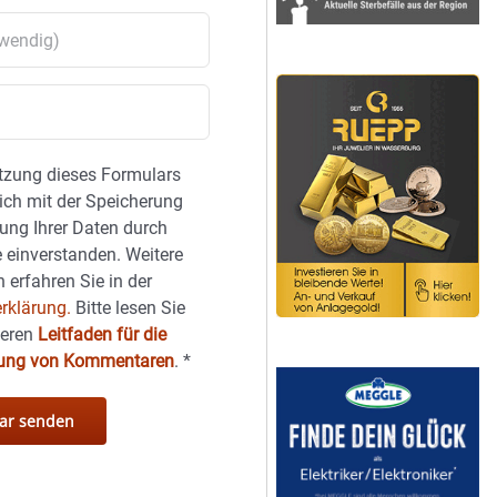
tzung dieses Formulars
sich mit der Speicherung
ung Ihrer Daten durch
 einverstanden. Weitere
 erfahren Sie in der
rklärung.
Bitte lesen Sie
seren
Leitfaden für die
hung von Kommentaren
.
*