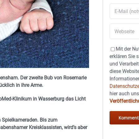
Mit der Nu
erklären Sie 
und Verarbeit
diese Website
abensham. Der zweite Bub von Rosemarie
Informationen
cklich in ihre Arme.
Datenschutze
hier auch un
oMed-Klinikum in Wasserburg das Licht
Veröffentlic
n Spielkameraden. Bis zum
benshamer Kreisklassisten, wird’s aber