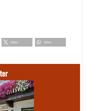
teilen
teilen
ter