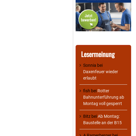
Lesermeinung
Sonnia
bei
Daxenfeuer wieder
erlaubt
fish
bei
Rotter
Bahnunterführung ab
Montag voll gesperrt
Bitz
bei
Ab Montag:
Baustelle an der B15
A Ramerberger
bei