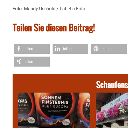
Foto: Mandy Uschold / LaLeLu Foto
Teilen Sie diesen Beitrag!
teilen
teilen
merken
teilen
Schaufens