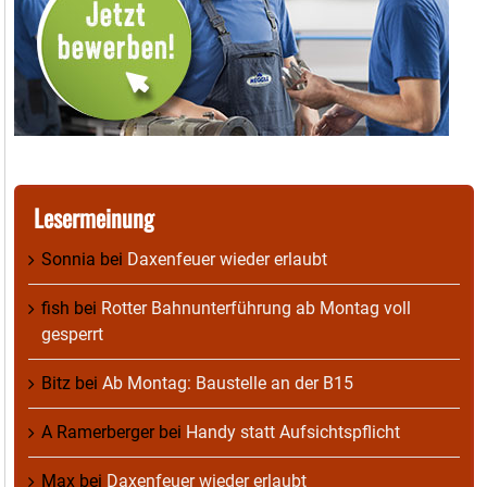
Lesermeinung
Sonnia
bei
Daxenfeuer wieder erlaubt
fish
bei
Rotter Bahnunterführung ab Montag voll
gesperrt
Bitz
bei
Ab Montag: Baustelle an der B15
A Ramerberger
bei
Handy statt Aufsichtspflicht
Max
bei
Daxenfeuer wieder erlaubt