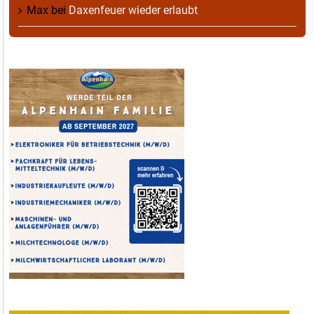
Max
bei
Daxenfeuer wieder erlaubt