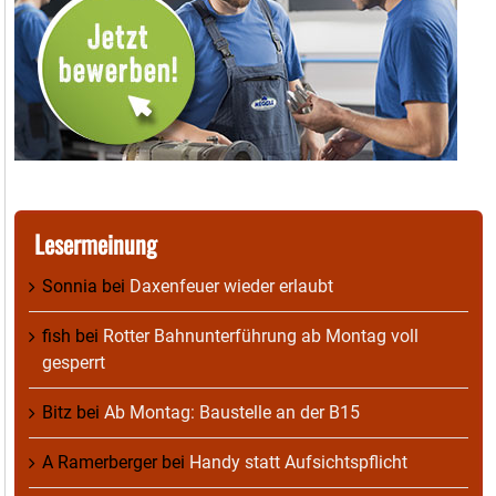
Lesermeinung
Sonnia
bei
Daxenfeuer wieder erlaubt
fish
bei
Rotter Bahnunterführung ab Montag voll
gesperrt
Bitz
bei
Ab Montag: Baustelle an der B15
A Ramerberger
bei
Handy statt Aufsichtspflicht