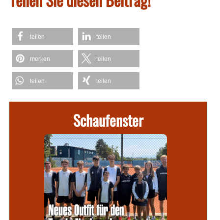
teilen
teilen
merken
teilen
teilen
teilen
Schaufenster