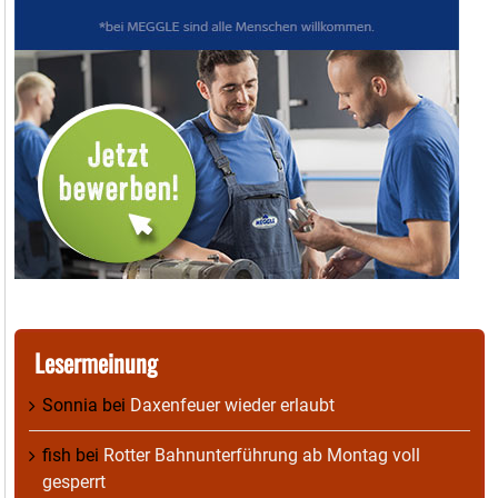
Lesermeinung
Sonnia
bei
Daxenfeuer wieder erlaubt
fish
bei
Rotter Bahnunterführung ab Montag voll
gesperrt