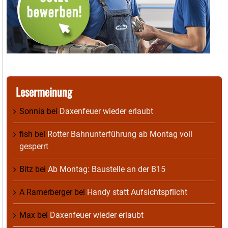
Lesermeinung
Sonnia
bei
Daxenfeuer wieder erlaubt
fish
bei
Rotter Bahnunterführung ab Montag voll
gesperrt
Bitz
bei
Ab Montag: Baustelle an der B15
A Ramerberger
bei
Handy statt Aufsichtspflicht
Max
bei
Daxenfeuer wieder erlaubt