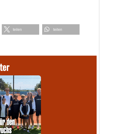
teilen
teilen
ter