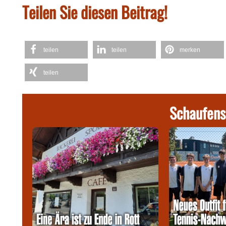
Teilen Sie diesen Beitrag!
teilen
teilen
merken
teilen
Schaufens