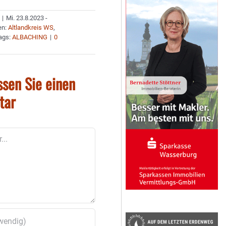
|
Mi. 23.8.2023 -
en:
Altlandkreis WS
,
ags:
ALBACHING
|
0
ssen Sie einen
tar