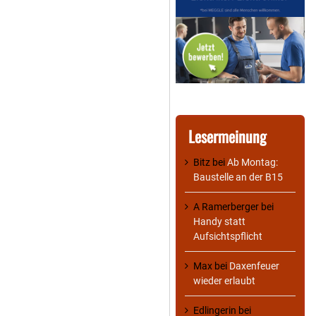
Lesermeinung
Bitz
bei
Ab Montag:
Baustelle an der B15
A Ramerberger
bei
Handy statt
Aufsichtspflicht
Max
bei
Daxenfeuer
wieder erlaubt
Edlingerin
bei