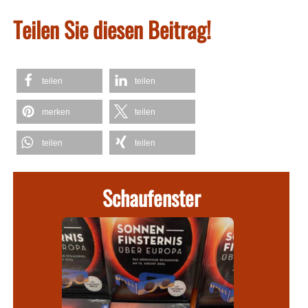
Teilen Sie diesen Beitrag!
teilen
teilen
merken
teilen
teilen
teilen
Schaufenster