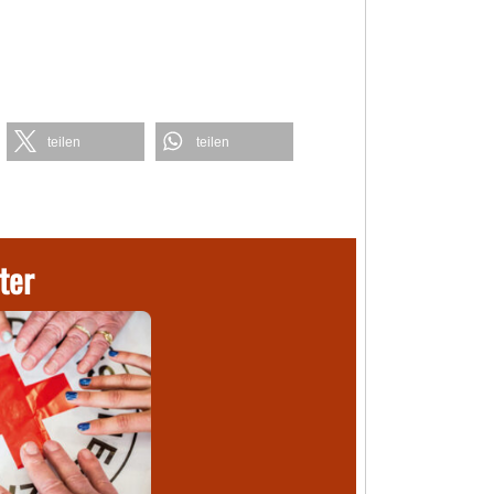
teilen
teilen
ter