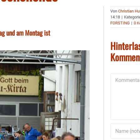
Von
Christian H
14:18
|
Kategori
FORSTING
|
0 
ag und am Montag ist
Hinterla
Kommen
Kommentar