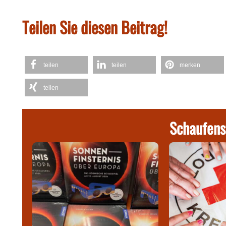
Teilen Sie diesen Beitrag!
teilen
teilen
merken
teilen
Schaufens