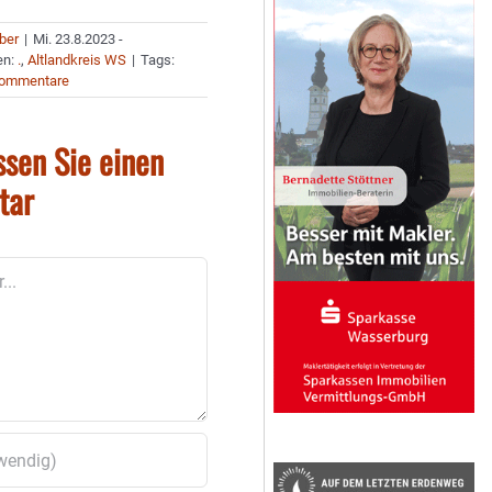
uber
|
Mi. 23.8.2023 -
en:
.
,
Altlandkreis WS
|
Tags:
Kommentare
ssen Sie einen
tar