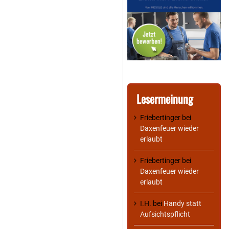
Lesermeinung
Friebertinger
bei
Daxenfeuer wieder
erlaubt
Friebertinger
bei
Daxenfeuer wieder
erlaubt
I.H.
bei
Handy statt
Aufsichtspflicht