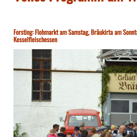
Forsting: Flohmarkt am Samstag, Bräukirta am Sonnt
Kesselfleischessen