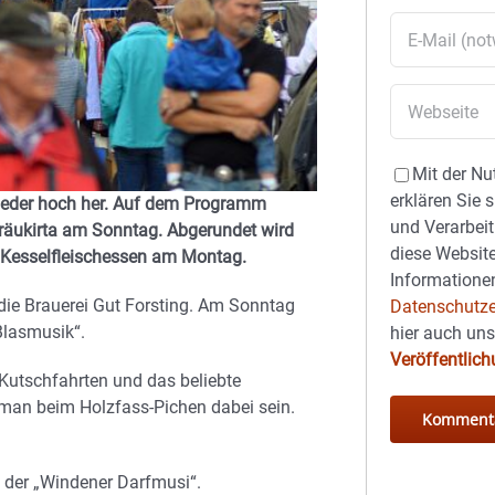
Mit der Nu
erklären Sie 
wieder hoch her. Auf dem Programm
und Verarbeit
Bräukirta am Sonntag. Abgerundet wird
diese Website
Kesselfleischessen am Montag.
Informationen
die Brauerei Gut Forsting. Am Sonntag
Datenschutze
 Blasmusik“.
hier auch un
Veröffentlic
 Kutschfahrten und das beliebte
man beim Holzfass-Pichen dabei sein.
 der „Windener Darfmusi“.