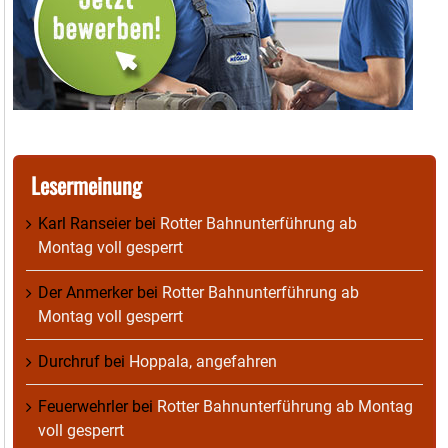
Lesermeinung
Karl Ranseier
bei
Rotter Bahnunterführung ab
Montag voll gesperrt
Der Anmerker
bei
Rotter Bahnunterführung ab
Montag voll gesperrt
Durchruf
bei
Hoppala, angefahren
Feuerwehrler
bei
Rotter Bahnunterführung ab Montag
voll gesperrt