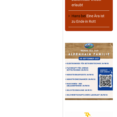
erlaubt
Hans
bei
Eine Ära ist
zu Ende in Rott