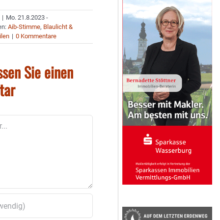
|
Mo. 21.8.2023 -
en:
Aib-Stimme
,
Blaulicht &
ilen
|
0 Kommentare
ssen Sie einen
tar