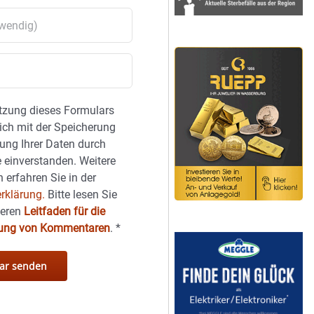
tzung dieses Formulars
sich mit der Speicherung
ung Ihrer Daten durch
 einverstanden. Weitere
 erfahren Sie in der
rklärung.
Bitte lesen Sie
seren
Leitfaden für die
hung von Kommentaren
.
*