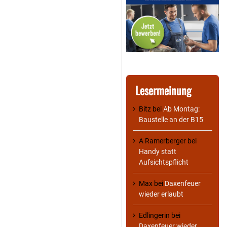
Lesermeinung
Bitz
bei
Ab Montag:
Baustelle an der B15
A Ramerberger
bei
Handy statt
Aufsichtspflicht
Max
bei
Daxenfeuer
wieder erlaubt
Edlingerin
bei
Daxenfeuer wieder