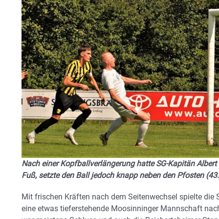
Nach einer Kopfballverlängerung hatte SG-Kapitän Albert
Fuß, setzte den Ball jedoch knapp neben den Pfosten (43.
Mit frischen Kräften nach dem Seitenwechsel spielte die
eine etwas tieferstehende Moosinninger Mannschaft nac