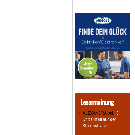
Lesermeinung
ALEXANDRA
bei
13
Uhr: Unfall auf der
Staatsstraße