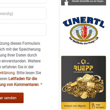
tzung dieses Formulars
sich mit der Speicherung
ung Ihrer Daten durch
 einverstanden. Weitere
 erfahren Sie in der
rklärung.
Bitte lesen Sie
seren
Leitfaden für die
hung von Kommentaren
.
*