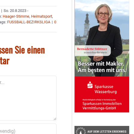
|
So. 20.8.2023 -
n:
Haager-Stimme
,
Heimatsport
,
ags:
FUSSBALL-BEZIRKSLIGA
|
0
ssen Sie einen
tar