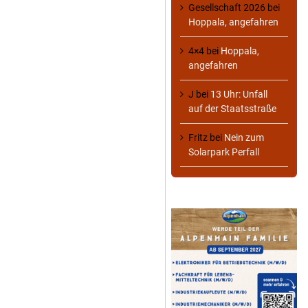
Gesellschaft 2026
bei
Hoppala, angefahren
4×4
bei
Hoppala,
angefahren
J
bei
13 Uhr: Unfall
auf der Staatsstraße
Fritz
bei
Nein zum
Solarpark Perfall