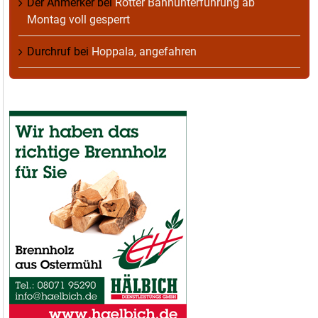
Der Anmerker
bei
Rotter Bahnunterführung ab
Montag voll gesperrt
Durchruf
bei
Hoppala, angefahren