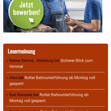
Lesermeinung
Rainer Kirmse , Altenburg
bei
Sicherer Blick zum
Himmel
Hias
bei
Rotter Bahnunterführung ab Montag voll
gesperrt
Karl Ranseier
bei
Rotter Bahnunterführung ab
Montag voll gesperrt