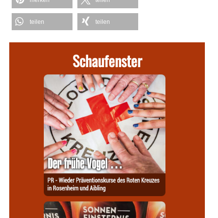
merken
teilen
teilen
teilen
Schaufenster