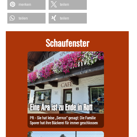
merken
teilen
teilen
teilen
Schaufenster