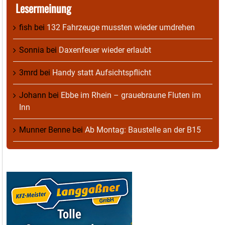
Lesermeinung
fish
bei
132 Fahrzeuge mussten wieder umdrehen
Sonnia
bei
Daxenfeuer wieder erlaubt
3mrd
bei
Handy statt Aufsichtspflicht
Johann
bei
Ebbe im Rhein – grauebraune Fluten im
Inn
Munner Benne
bei
Ab Montag: Baustelle an der B15