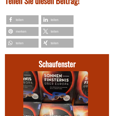
Teilen Sie diesen Beitrag!
teilen
teilen
merken
teilen
teilen
teilen
Schaufenster