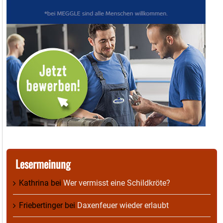
Lesermeinung
Kathrina
bei
Wer vermisst eine Schildkröte?
Friebertinger
bei
Daxenfeuer wieder erlaubt