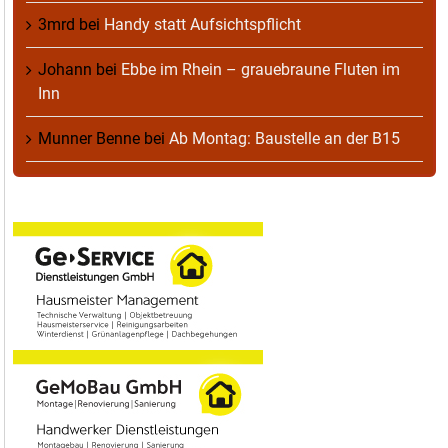
3mrd
bei
Handy statt Aufsichtspflicht
Johann
bei
Ebbe im Rhein – grauebraune Fluten im
Inn
Munner Benne
bei
Ab Montag: Baustelle an der B15