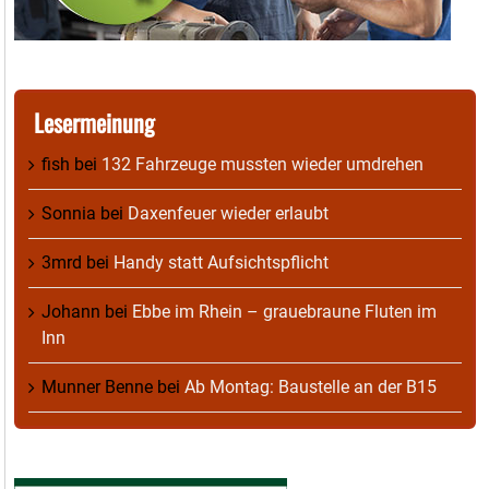
Lesermeinung
fish
bei
132 Fahrzeuge mussten wieder umdrehen
Sonnia
bei
Daxenfeuer wieder erlaubt
3mrd
bei
Handy statt Aufsichtspflicht
Johann
bei
Ebbe im Rhein – grauebraune Fluten im
Inn
Munner Benne
bei
Ab Montag: Baustelle an der B15