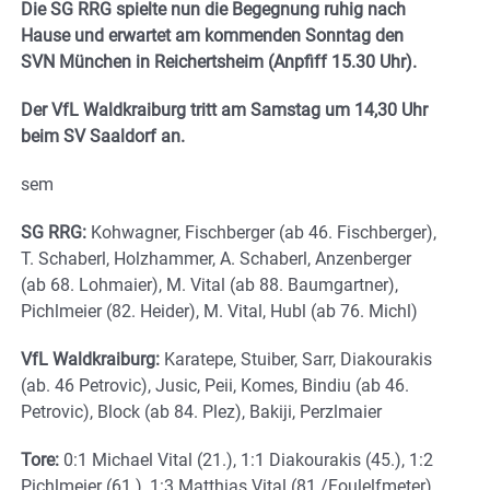
Die SG RRG spielte nun die Begegnung ruhig nach
Hause und erwartet am kommenden Sonntag den
SVN München in Reichertsheim (Anpfiff 15.30 Uhr).
Der VfL Waldkraiburg tritt am Samstag um 14,30 Uhr
beim SV Saaldorf an.
sem
SG RRG:
Kohwagner, Fischberger (ab 46. Fischberger),
T. Schaberl, Holzhammer, A. Schaberl, Anzenberger
(ab 68. Lohmaier), M. Vital (ab 88. Baumgartner),
Pichlmeier (82. Heider), M. Vital, Hubl (ab 76. Michl)
VfL Waldkraiburg:
Karatepe, Stuiber, Sarr, Diakourakis
(ab. 46 Petrovic), Jusic, Peii, Komes, Bindiu (ab 46.
Petrovic), Block (ab 84. Plez), Bakiji, Perzlmaier
Tore:
0:1 Michael Vital (21.), 1:1 Diakourakis (45.), 1:2
Pichlmeier (61.), 1:3 Matthias Vital (81./Foulelfmeter)