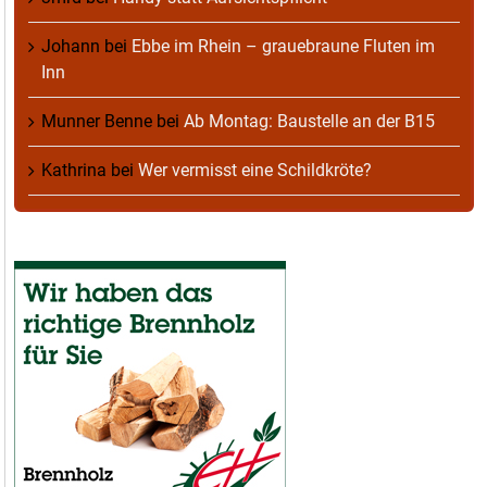
Johann
bei
Ebbe im Rhein – grauebraune Fluten im
Inn
Munner Benne
bei
Ab Montag: Baustelle an der B15
Kathrina
bei
Wer vermisst eine Schildkröte?