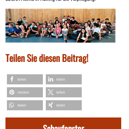
Teilen Sie diesen Beitrag!
teilen
teilen
merken
teilen
teilen
teilen
Schaufenster