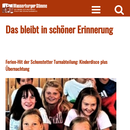
Skip
to
content
Das bleibt in schöner Erinnerung
Ferien-Hit der Schonstetter Turnabteilung: Kinderdisco plus
Übernachtung