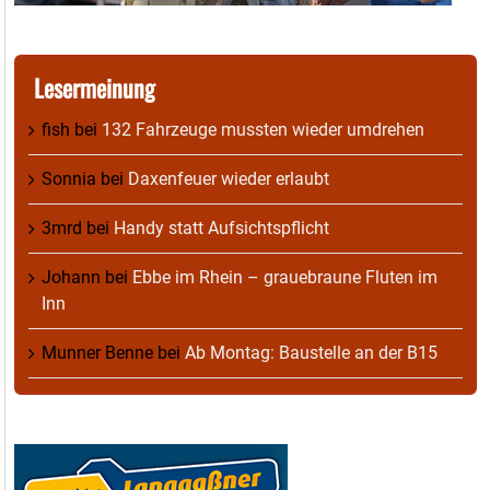
Lesermeinung
fish
bei
132 Fahrzeuge mussten wieder umdrehen
Sonnia
bei
Daxenfeuer wieder erlaubt
3mrd
bei
Handy statt Aufsichtspflicht
Johann
bei
Ebbe im Rhein – grauebraune Fluten im
Inn
Munner Benne
bei
Ab Montag: Baustelle an der B15