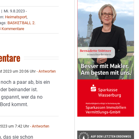
|
Mi. 9.8.2023 -
en:
Heimatsport
,
ags:
BASKETBALL 2.
3 Kommentare
ntare
st 2023 um 20:06 Uhr
- Antworten
noch a paar ab, bis ein
der beinander ist.
a gspannt, wer da no
n Bord kommt.
2023 um 7:42 Uhr
- Antworten
, das sie schon