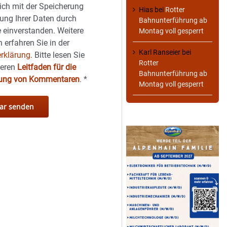
sich mit der Speicherung
Hias
bei
Rotter
ung Ihrer Daten durch
Bahnunterführung ab
 einverstanden. Weitere
Montag voll gesperrt
 erfahren Sie in der
Karl Ranseier
bei
rklärung.
Bitte lesen Sie
Rotter
seren
Leitfaden für die
Bahnunterführung ab
hung von Kommentaren
.
*
Montag voll gesperrt