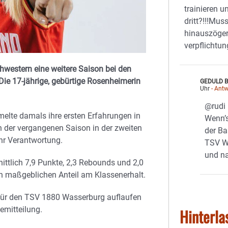
trainieren u
dritt?!!!Mus
hinauszöger
verpflichtu
chwestern eine weitere Saison bei den
ie 17-jährige, gebürtige Rosenheimerin
GEDULD B
Uhr
- Antw
@rudi
lte damals ihre ersten Erfahrungen in
Wenn’s
in der vergangenen Saison in der zweiten
der Ba
hr Verantwortung.
TSV W
und n
ittlich 7,9 Punkte, 2,3 Rebounds und 2,0
on maßgeblichen Anteil am Klassenerhalt.
n für den TSV 1880 Wasserburg auflaufen
semitteilung.
Hinterla