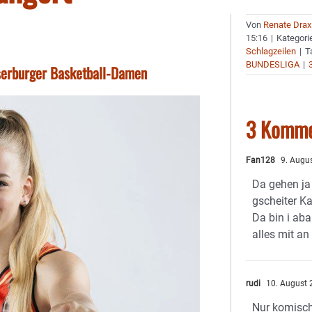
Von
Renate Drax
15:16
|
Kategori
Schlagzeilen
|
T
BUNDESLIGA
|
sserburger Basketball-Damen
3 Komme
Fan128
9. Augu
Da gehen ja 
gscheiter Ka
Da bin i ab
alles mit a
rudi
10. August 
Nur komisch