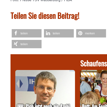
Teilen Sie diesen Beitrag!
teilen
teilen
merken
teilen
Schaufens