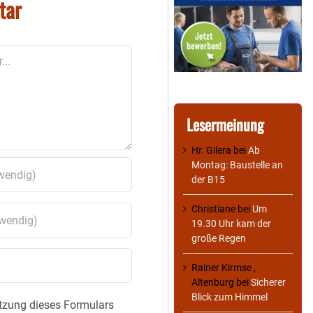
tar
Lesermeinung
Hr. Gilera
bei
Ab
Montag: Baustelle an
der B15
Christiane
bei
Um
19.30 Uhr kam der
große Regen
Rainer Kirmse ,
Altenburg
bei
Sicherer
Blick zum Himmel
tzung dieses Formulars