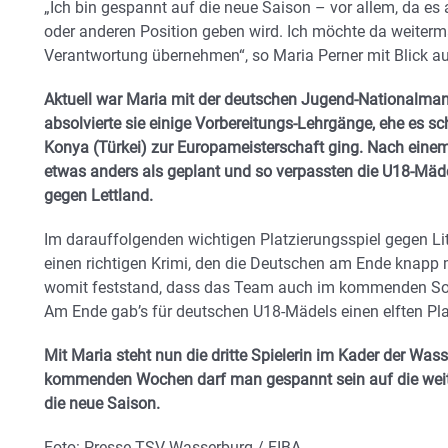
„Ich bin gespannt auf die neue Saison – vor allem, da es
oder anderen Position geben wird. Ich möchte da weiter
Verantwortung übernehmen“, so Maria Perner mit Blick au
Aktuell war Maria mit der deutschen Jugend-Nationalman
absolvierte sie einige Vorbereitungs-Lehrgänge, ehe es s
Konya (Türkei) zur Europameisterschaft ging. Nach einem 
etwas anders als geplant und so verpassten die U18-Mädc
gegen Lettland.
Im darauffolgenden wichtigen Platzierungsspiel gegen Lit
einen richtigen Krimi, den die Deutschen am Ende knapp m
womit feststand, dass das Team auch im kommenden Somm
Am Ende gab’s für deutschen U18-Mädels einen elften Pla
Mit Maria steht nun die dritte Spielerin im Kader der Was
kommenden Wochen darf man gespannt sein auf die weite
die neue Saison.
Foto: Presse TSV Wasserburg / FIBA