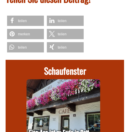
teilen
teilen
merken
teilen
teilen
teilen
Schaufenster