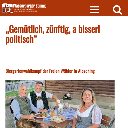
Skip
to
content
„Gemütlich, zünftig, a bisserl
politisch“
Biergartenwahlkampf der Freien Wähler in Albaching