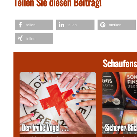
Teilen Sie diesen Beitrag!
teilen
teilen
merken
teilen
Schaufens