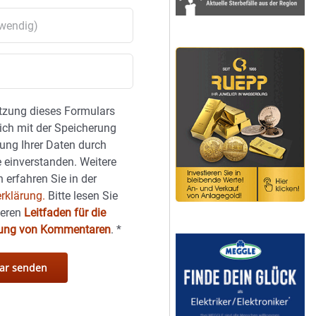
tzung dieses Formulars
sich mit der Speicherung
ung Ihrer Daten durch
 einverstanden. Weitere
 erfahren Sie in der
rklärung.
Bitte lesen Sie
seren
Leitfaden für die
hung von Kommentaren
.
*