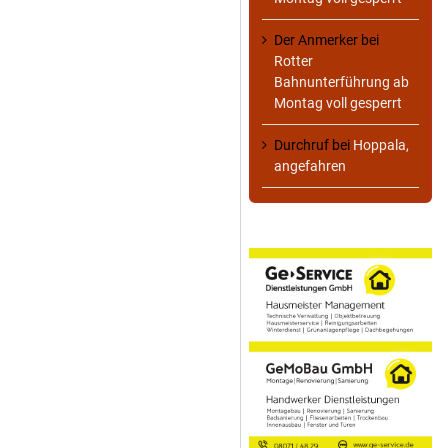
Der Anmerker
bei
Rotter
Bahnunterführung ab
Montag voll gesperrt
Durchruf
bei
Hoppala,
angefahren