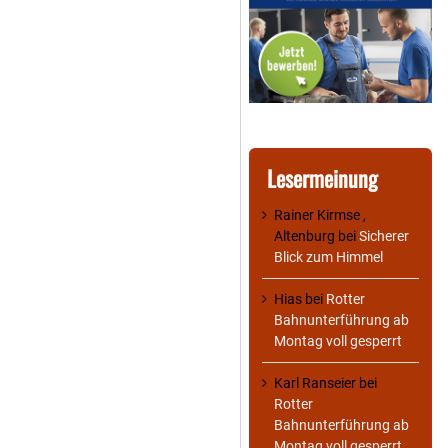
Lesermeinung
Rainer Kirmse ,
Altenburg
bei
Sicherer
Blick zum Himmel
Hias
bei
Rotter
Bahnunterführung ab
Montag voll gesperrt
Karl Ranseier
bei
Rotter
Bahnunterführung ab
Montag voll gesperrt