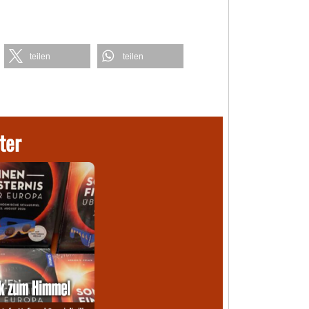
teilen
teilen
ter