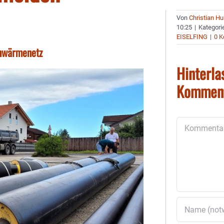
Von
Christian H
10:25
|
Kategori
EISELFING
|
0 
ahwärmenetz
Hinterla
Kommen
Kommentar