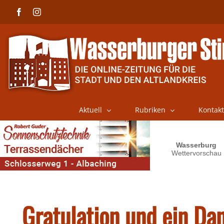
Skip
Facebook
Instagram
to
content
Aktuell
Rubriken
Kontakt
Gratulation und ein Da