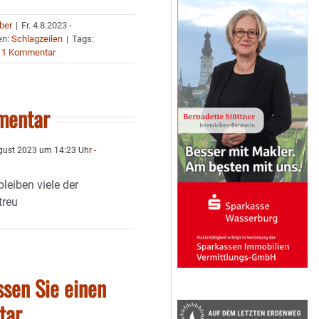
uber
|
Fr. 4.8.2023 -
en:
Schlagzeilen
|
Tags:
1 Kommentar
mentar
gust 2023 um 14:23 Uhr
-
bleiben viele der
treu
ssen Sie einen
tar