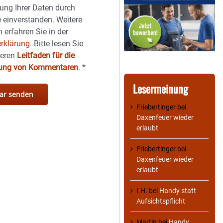
ung Ihrer Daten durch
 einverstanden. Weitere
 erfahren Sie in der
rklärung.
Bitte lesen Sie
seren
Leitfaden für die
hung von Kommentaren
.
*
Lesermeinung
Friebertinger
bei
Daxenfeuer wieder
erlaubt
Friebertinger
bei
Daxenfeuer wieder
erlaubt
I.H.
bei
Handy statt
Aufsichtspflicht
Martin
bei
Handy