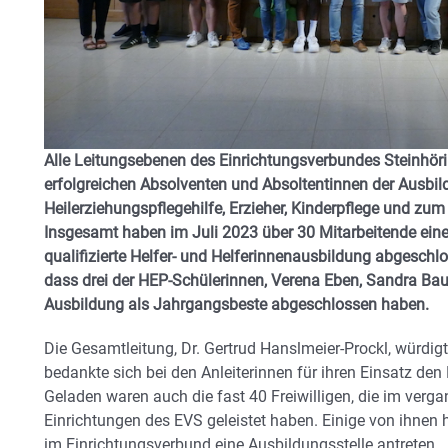
Alle Leitungsebenen des Einrichtungsverbundes Steinh
erfolgreichen Absolventen und Absoltentinnen der Ausbil
Heilerziehungspflegehilfe, Erzieher, Kinderpflege und zu
Insgesamt haben im Juli 2023 über 30 Mitarbeitende eine
qualifizierte Helfer- und Helferinnenausbildung abgeschl
dass drei der HEP-Schülerinnen, Verena Eben, Sandra Ba
Ausbildung als Jahrgangsbeste abgeschlossen haben.
Die Gesamtleitung, Dr. Gertrud Hanslmeier-Prockl, würdi
bedankte sich bei den Anleiterinnen für ihren Einsatz den
Geladen waren auch die fast 40 Freiwilligen, die im verga
Einrichtungen des EVS geleistet haben. Einige von ihnen
im Einrichtungsverbund eine Ausbildungsstelle antreten.