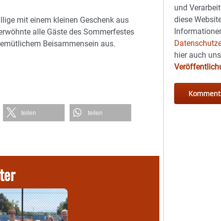
und Verarbeit
diese Website
illige mit einem kleinen Geschenk aus
Informationen
 verwöhnte alle Gäste des Sommerfestes
Datenschutze
i gemütlichem Beisammensein aus.
hier auch un
Veröffentlic
teilen
teilen
ter