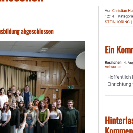
Von
Christian H
12:14
|
Kategori
STEINHÖRING
|
usbildung abgeschlossen
Ein Kom
Rosinchen
4. Au
Antworten
Hoffentlich 
Einrichtung 
Hinterla
Kommen