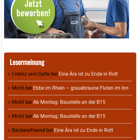
Lesermeinung
I.Heinz und Gatte
bei
Eine Ära ist zu Ende in Rott
Michl
bei
Ebbe im Rhein – grauebraune Fluten im Inn
Michl
bei
Ab Montag: Baustelle an der B15
Michl
bei
Ab Montag: Baustelle an der B15
Bäckereifreund
bei
Eine Ära ist zu Ende in Rott