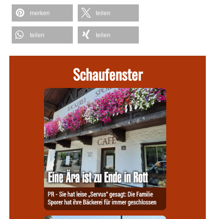
merken
teilen
teilen
teilen
Schaufenster