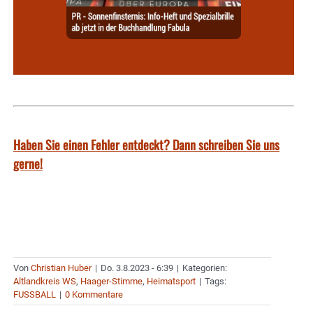
Haben Sie einen Fehler entdeckt? Dann schreiben Sie uns
gerne!
Von
Christian Huber
|
Do. 3.8.2023 - 6:39
|
Kategorien:
Altlandkreis WS
,
Haager-Stimme
,
Heimatsport
|
Tags:
FUSSBALL
|
0 Kommentare