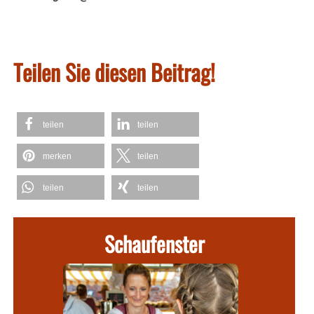
Teilen Sie diesen Beitrag!
teilen
teilen
merken
teilen
teilen
teilen
Schaufenster