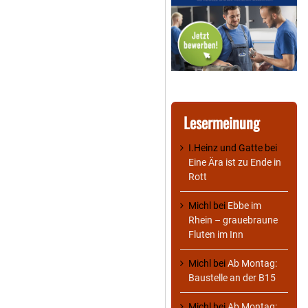
Lesermeinung
I.Heinz und Gatte
bei
Eine Ära ist zu Ende in
Rott
Michl
bei
Ebbe im
Rhein – grauebraune
Fluten im Inn
Michl
bei
Ab Montag:
Baustelle an der B15
Michl
bei
Ab Montag: