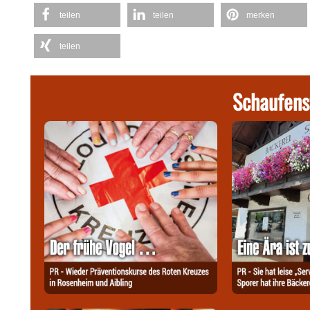
teilen
teilen
merken
teilen
Schaufens