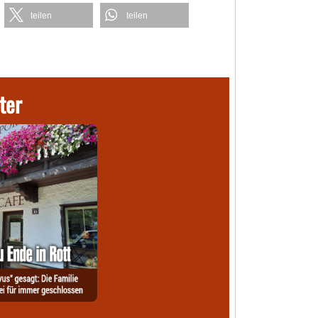
teilen
teilen
ter