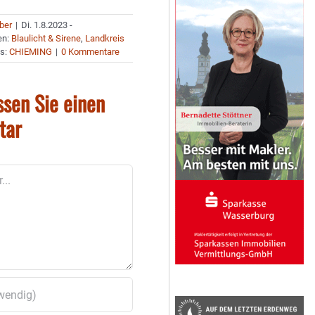
uber
|
Di. 1.8.2023 -
en:
Blaulicht & Sirene
,
Landkreis
s:
CHIEMING
|
0 Kommentare
ssen Sie einen
tar