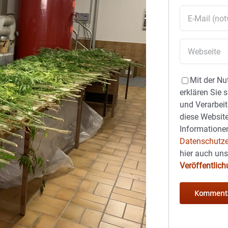
Mit der Nu
erklären Sie 
und Verarbeit
diese Website
Informationen
Datenschutze
hier auch un
Veröffentlic