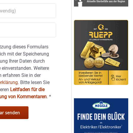
tzung dieses Formulars
sich mit der Speicherung
ung Ihrer Daten durch
 einverstanden. Weitere
 erfahren Sie in der
rklärung.
Bitte lesen Sie
seren
Leitfaden für die
hung von Kommentaren
.
*