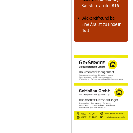
Baustelle an der B15
Bäckereifreund
bei
Eine Ära ist zu Ende in
Rott