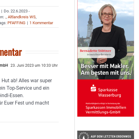
|
Do. 22.6.2023 -
en:
.
,
Altlandkreis WS
,
ags:
PFAFFING
|
1 Kommentar
mentar
 GmbH
23. Juni 2023 um 10:33 Uhr
 Hut ab! Alles war super
 ein Top-Service und ein
indl-Essen.
für Euer Fest und macht