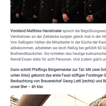
Vorstand Matthias Hanslmaier
sprach die Begrüßungswor
Ventilatoren an der Zeltdecke sorgten gleich mal in der H
Von Selbigem hätten die Mitarbeiter in der Küche der Ka
abbekommen, arbeiteten sie doch fleißig bei gefühlt 60 
Brathendlbackofen. Sie richteten das heutige kulinarisch
Reindl-Essen stets für acht Personen. Und zudem gab’s u
Dann schritt Pfaffings Bürgermeister zur Tat: Mit zwei Sc
unten links) gekonnt das erste Fassl süffigen Forstinger 
Beobachtung von Brauereichef Georg Lettl (rechts) und Bra
unser Bier – äh klar.