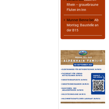
Rhein – grauebraune
Fluten im Inn
Munner Benne
bei
Ab
Montag: Baustelle an
der B15