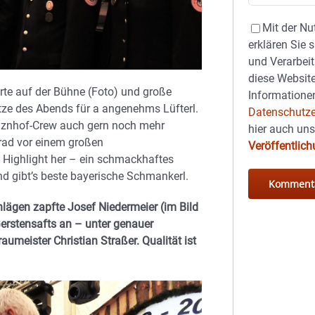
Mit der Nu
erklären Sie 
und Verarbeit
diese Website
te auf der Bühne (Foto) und große
Informationen
itze des Abends für a angenehms Lüfterl.
Datenschutze
inznhof-Crew auch gern noch mehr
hier auch un
Grad vor einem großen
Veröffentlic
e Highlight her – ein schmackhaftes
nd gibt’s beste bayerische Schmankerl.
hlägen zapfte Josef Niedermeier (im Bild
Gerstensafts an – unter genauer
umeister Christian Straßer. Qualität ist