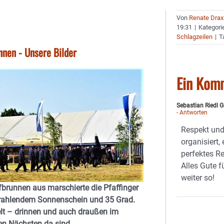
Von
Renate Drax
19:31
|
Kategori
Schlagzeilen
|
T
nen - Unsere Bilder
Ein Kom
Sebastian Riedl
- Antworten
Respekt und
organisiert,
perfektes Re
Alles Gute 
weiter so!
fbrunnen aus marschierte die Pfaffinger
strahlendem Sonnenschein und 35 Grad.
lt – drinnen und auch draußen im
den Nächsten da sind.