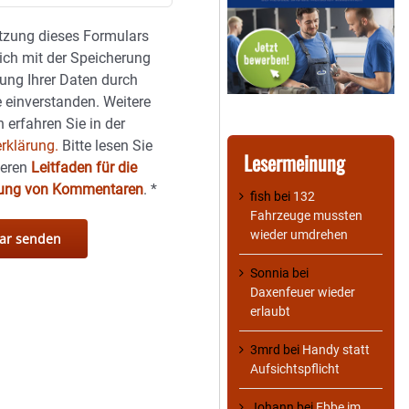
tzung dieses Formulars
sich mit der Speicherung
ung Ihrer Daten durch
 einverstanden. Weitere
 erfahren Sie in der
rklärung.
Bitte lesen Sie
Lesermeinung
seren
Leitfaden für die
hung von Kommentaren
.
*
fish
bei
132
Fahrzeuge mussten
wieder umdrehen
Sonnia
bei
Daxenfeuer wieder
erlaubt
3mrd
bei
Handy statt
Aufsichtspflicht
Johann
bei
Ebbe im