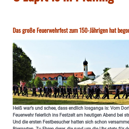
Das große Feuerwehrfest zum 150-Jährigen hat begon
Heiß war’s und schee, dass endlich losganga is: Vom Dor
Feuerwehr feierlich ins Festzelt am heutigen Abend bei 
Und die ersten Festbesucher hatten sich schon versamme
Biergarten. Zu Ehren derer, die rund um die Uhr stets für 