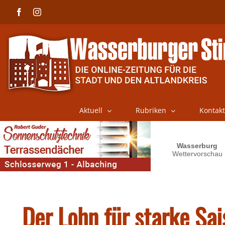
Skip
Facebook
Instagram
to
content
Aktuell
Rubriken
Kontakt
Der Lohn für starke Sa