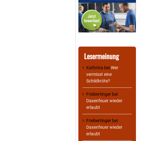
Lesermeinung
Kathrina
bei
Wer
vermisst eine
Schildkröte?
Friebertinger
bei
Daxenfeuer wieder
erlaubt
Friebertinger
bei
Daxenfeuer wieder
erlaubt