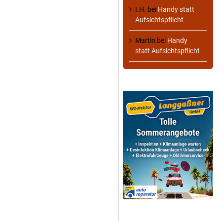
I.H.
bei
Handy statt
Aufsichtspflicht
Martin
bei
Handy
statt Aufsichtspflicht