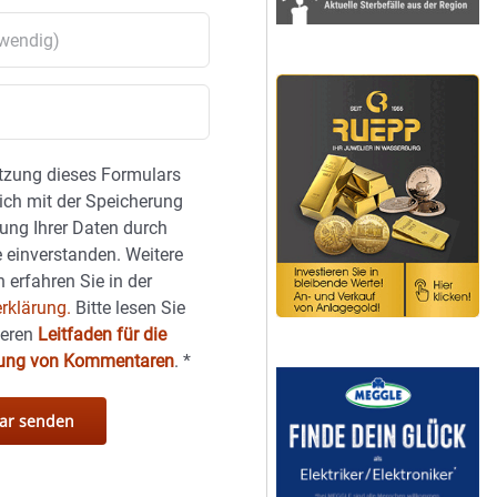
tzung dieses Formulars
sich mit der Speicherung
ung Ihrer Daten durch
 einverstanden. Weitere
 erfahren Sie in der
rklärung.
Bitte lesen Sie
seren
Leitfaden für die
hung von Kommentaren
.
*