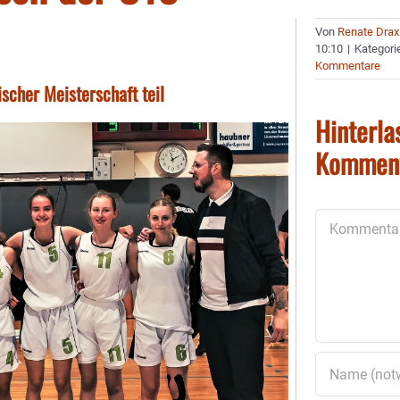
Von
Renate Drax
10:10
|
Kategori
Kommentare
scher Meisterschaft teil
Hinterla
Kommen
Kommentar