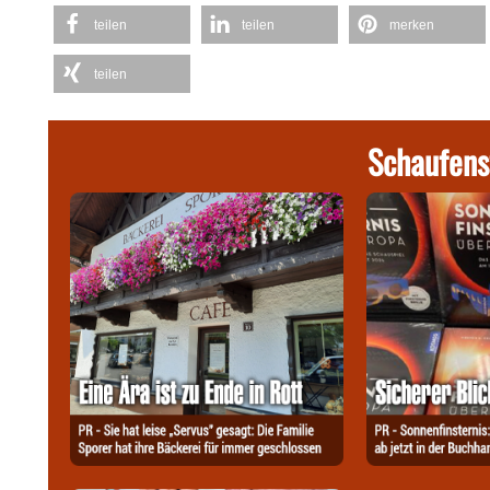
teilen
teilen
merken
teilen
Schaufens