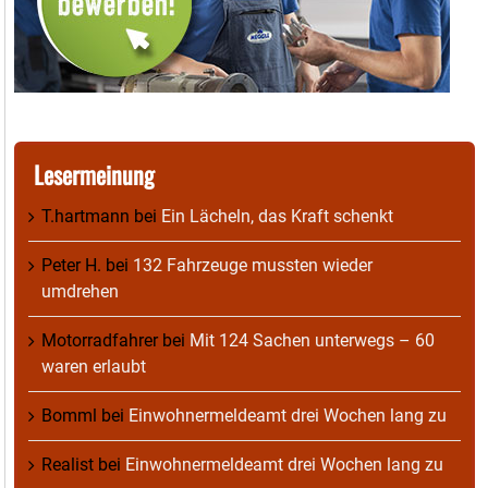
Lesermeinung
T.hartmann
bei
Ein Lächeln, das Kraft schenkt
Peter H.
bei
132 Fahrzeuge mussten wieder
umdrehen
Motorradfahrer
bei
Mit 124 Sachen unterwegs – 60
waren erlaubt
Bomml
bei
Einwohnermeldeamt drei Wochen lang zu
Realist
bei
Einwohnermeldeamt drei Wochen lang zu