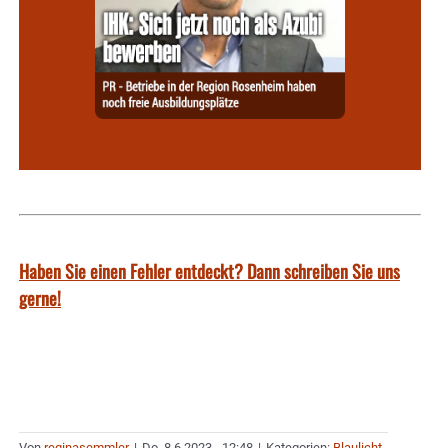
Haben Sie einen Fehler entdeckt? Dann schreiben Sie uns
gerne!
Von
reginasemmler
|
Do. 8.6.2023 - 12:48
|
Kategorien:
Blaulicht