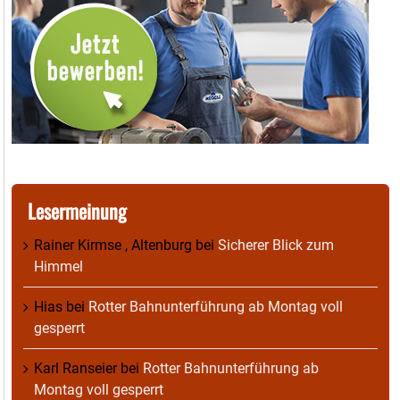
Lesermeinung
Rainer Kirmse , Altenburg
bei
Sicherer Blick zum
Himmel
Hias
bei
Rotter Bahnunterführung ab Montag voll
gesperrt
Karl Ranseier
bei
Rotter Bahnunterführung ab
Montag voll gesperrt