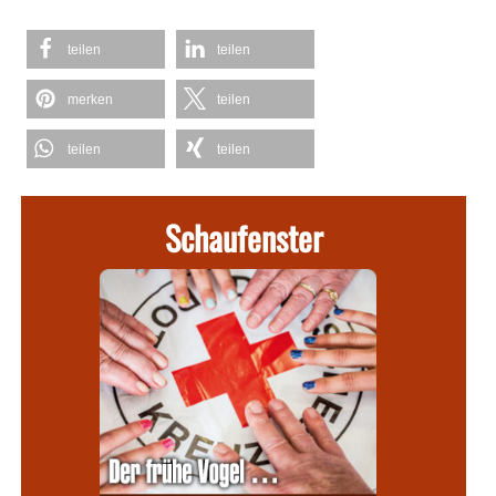
teilen
teilen
merken
teilen
teilen
teilen
Schaufenster