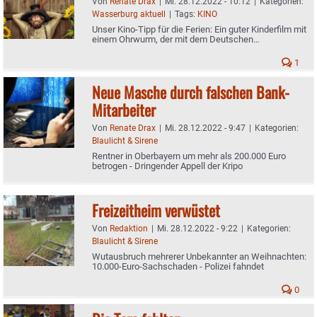
Von
Renate Drax
|
Mi. 28.12.2022 - 10:12
|
Kategorien:
Wasserburg aktuell
|
Tags:
KINO
Unser Kino-Tipp für die Ferien: Ein guter Kinderfilm mit
einem Ohrwurm, der mit dem Deutschen
Filmmusikpreis ausgezeichnet wurde
1
Neue Masche durch falschen Bank-
Mitarbeiter
Von
Renate Drax
|
Mi. 28.12.2022 - 9:47
|
Kategorien:
Blaulicht & Sirene
Rentner in Oberbayern um mehr als 200.000 Euro
betrogen - Dringender Appell der Kripo
Freizeitheim verwüstet
Von
Redaktion
|
Mi. 28.12.2022 - 9:22
|
Kategorien:
Blaulicht & Sirene
Wutausbruch mehrerer Unbekannter an Weihnachten:
10.000-Euro-Sachschaden - Polizei fahndet
0