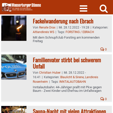
Skip
to
content
Fackelwanderung nach Ebrach
Von
Renate Drax
|
Mi. 28.12.2022 - 19:28
|
Kategorien:
Altlandkreis WS
|
Tags:
FORSTING / EBRACH
Mit dem Schnupfclub Forsting am kommenden
Freitag
0
Familienvater stirbt bei schwerem
Unfall
Von
Christian Huber
|
Mi. 28.12.2022 -
16:41
|
Kategorien:
Blaulicht & Sirene
,
Landkreis
Rosenheim
|
Tags:
INNTALAUTOBAHN
Inntalautobahn: 44-Jähriger prallt mit Pkw gegen
Baum - Zwei Kinder und Ehefrau im Unfallwagen
0
Sauna-Nacht mit vielen Attraktionen