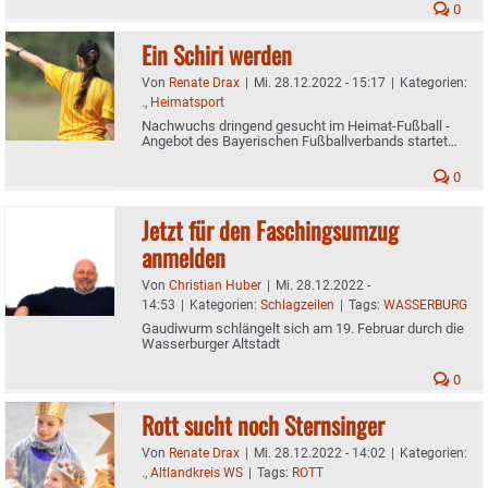
0
Ein Schiri werden
Von
Renate Drax
|
Mi. 28.12.2022 - 15:17
|
Kategorien:
.
,
Heimatsport
Nachwuchs dringend gesucht im Heimat-Fußball -
Angebot des Bayerischen Fußballverbands startet
Mitte Januar
0
Jetzt für den Faschingsumzug
anmelden
Von
Christian Huber
|
Mi. 28.12.2022 -
14:53
|
Kategorien:
Schlagzeilen
|
Tags:
WASSERBURG
Gaudiwurm schlängelt sich am 19. Februar durch die
Wasserburger Altstadt
0
Rott sucht noch Sternsinger
Von
Renate Drax
|
Mi. 28.12.2022 - 14:02
|
Kategorien:
.
,
Altlandkreis WS
|
Tags:
ROTT