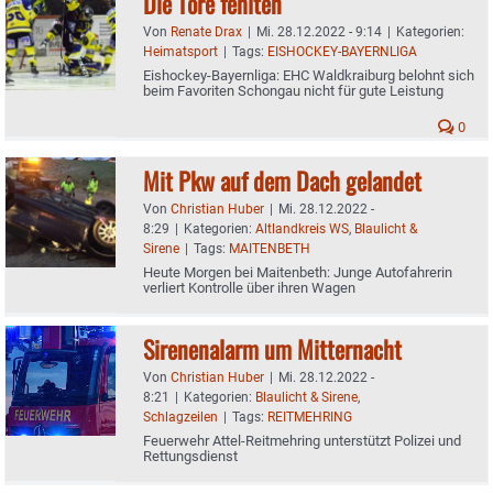
Die Tore fehlten
Von
Renate Drax
|
Mi. 28.12.2022 - 9:14
|
Kategorien:
Heimatsport
|
Tags:
EISHOCKEY-BAYERNLIGA
Eishockey-Bayernliga: EHC Waldkraiburg belohnt sich
beim Favoriten Schongau nicht für gute Leistung
0
Mit Pkw auf dem Dach gelandet
Von
Christian Huber
|
Mi. 28.12.2022 -
8:29
|
Kategorien:
Altlandkreis WS
,
Blaulicht &
Sirene
|
Tags:
MAITENBETH
Heute Morgen bei Maitenbeth: Junge Autofahrerin
verliert Kontrolle über ihren Wagen
Sirenenalarm um Mitternacht
Von
Christian Huber
|
Mi. 28.12.2022 -
8:21
|
Kategorien:
Blaulicht & Sirene
,
Schlagzeilen
|
Tags:
REITMEHRING
Feuerwehr Attel-Reitmehring unterstützt Polizei und
Rettungsdienst