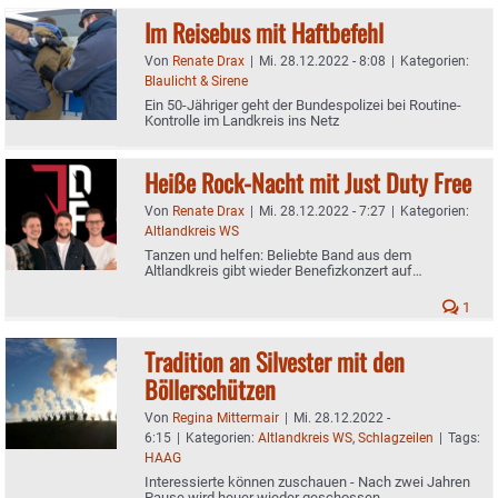
Im Reisebus mit Haftbefehl
Von
Renate Drax
|
Mi. 28.12.2022 - 8:08
|
Kategorien:
Blaulicht & Sirene
Ein 50-Jähriger geht der Bundespolizei bei Routine-
Kontrolle im Landkreis ins Netz
Heiße Rock-Nacht mit Just Duty Free
Von
Renate Drax
|
Mi. 28.12.2022 - 7:27
|
Kategorien:
Altlandkreis WS
Tanzen und helfen: Beliebte Band aus dem
Altlandkreis gibt wieder Benefizkonzert auf
Spendenbasis - Diesmal in Staudham
1
Tradition an Silvester mit den
Böllerschützen
Von
Regina Mittermair
|
Mi. 28.12.2022 -
6:15
|
Kategorien:
Altlandkreis WS
,
Schlagzeilen
|
Tags:
HAAG
Interessierte können zuschauen - Nach zwei Jahren
Pause wird heuer wieder geschossen