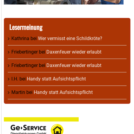
Lesermeinung
Kathrina
bei
Wer vermisst eine Schildkröte?
Friebertinger
bei
Daxenfeuer wieder erlaubt
Friebertinger
bei
Daxenfeuer wieder erlaubt
I.H.
bei
Handy statt Aufsichtspflicht
Martin
bei
Handy statt Aufsichtspflicht