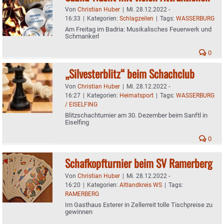
Von
Christian Huber
|
Mi. 28.12.2022 -
16:33
|
Kategorien:
Schlagzeilen
|
Tags:
WASSERBURG
Am Freitag im Badria: Musikalisches Feuerwerk und
Schmankerl
0
„Silvesterblitz“ beim Schachclub
Von
Christian Huber
|
Mi. 28.12.2022 -
16:27
|
Kategorien:
Heimatsport
|
Tags:
WASSERBURG
/ EISELFING
Blitzschachturnier am 30. Dezember beim Sanftl in
Eiselfing
0
Schafkopfturnier beim SV Ramerberg
Von
Christian Huber
|
Mi. 28.12.2022 -
16:20
|
Kategorien:
Altlandkreis WS
|
Tags:
RAMERBERG
Im Gasthaus Esterer in Zellerreit tolle Tischpreise zu
gewinnen