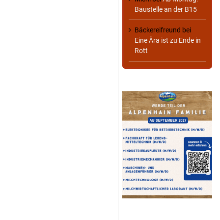
Baustelle an der B15
Bäckereifreund
bei
Eine Ära ist zu Ende in
Rott