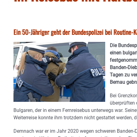
Ein 50-Jähriger geht der Bundespolizei bei Routine-K
Die Bundespo
einen bulga
festgenomme
Banden-Diebs
Tagen zu ve
Bernau gebr
Bei Grenzkon
überprüften 
Bulgaren, der in einem Fernreisebus unterwegs war. Seine
Weiterreise konnte ihm trotzdem nicht gestattet werden, d
Demnach war er im Jahr 2020 wegen schweren Banden-