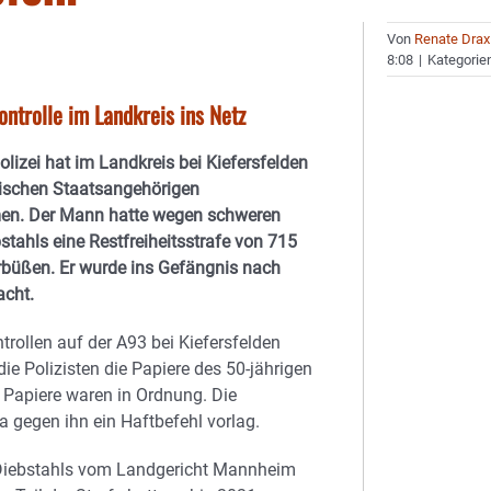
Von
Renate Drax
8:08
|
Kategorie
ontrolle im Landkreis ins Netz
lizei hat im Landkreis bei Kiefersfelden
rischen Staatsangehörigen
n. Der Mann hatte wegen schweren
tahls eine Restfreiheitsstrafe von 715
rbüßen. Er wurde ins Gefängnis nach
acht.
trollen auf der A93 bei Kiefersfelden
die Polizisten die Papiere des 50-jährigen
 Papiere waren in Ordnung. Die
a gegen ihn ein Haftbefehl vorlag.
Diebstahls vom Landgericht Mannheim