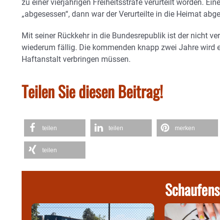
zu einer vierjährigen Freiheitsstrafe verurteilt worden. Ein
„abgesessen“, dann war der Verurteilte in die Heimat ab
Mit seiner Rückkehr in die Bundesrepublik ist der nicht v
wiederum fällig. Die kommenden knapp zwei Jahre wird er
Haftanstalt verbringen müssen.
Teilen Sie diesen Beitrag!
teilen
teilen
merken
teilen
Schaufens