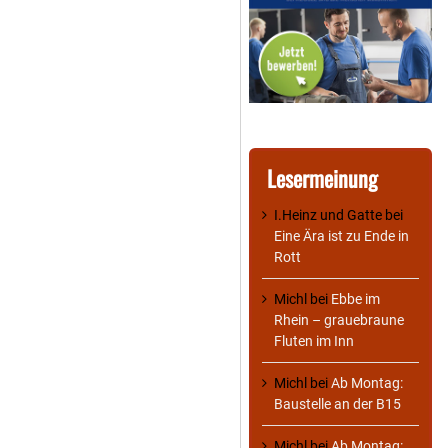
Lesermeinung
I.Heinz und Gatte
bei
Eine Ära ist zu Ende in
Rott
Michl
bei
Ebbe im
Rhein – grauebraune
Fluten im Inn
Michl
bei
Ab Montag:
Baustelle an der B15
Michl
bei
Ab Montag: