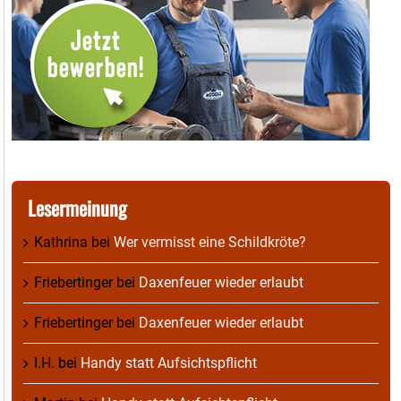
Lesermeinung
Kathrina
bei
Wer vermisst eine Schildkröte?
Friebertinger
bei
Daxenfeuer wieder erlaubt
Friebertinger
bei
Daxenfeuer wieder erlaubt
I.H.
bei
Handy statt Aufsichtspflicht