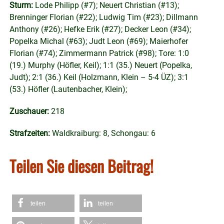
Sturm:
Lode Philipp (#7); Neuert Christian (#13);
Brenninger Florian (#22); Ludwig Tim (#23); Dillmann
Anthony (#26); Hefke Erik (#27); Decker Leon (#34);
Popelka Michal (#63); Judt Leon (#69); Maierhofer
Florian (#74); Zimmermann Patrick (#98); Tore: 1:0
(19.) Murphy (Höfler, Keil); 1:1 (35.) Neuert (Popelka,
Judt); 2:1 (36.) Keil (Holzmann, Klein – 5-4 ÜZ); 3:1
(53.) Höfler (Lautenbacher, Klein);
Zuschauer:
218
Strafzeiten:
Waldkraiburg: 8, Schongau: 6
Teilen Sie diesen Beitrag!
teilen
teilen