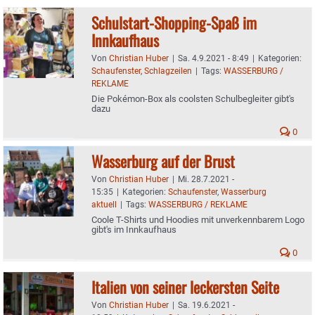
Schulstart-Shopping-Spaß im
Innkaufhaus
Von
Christian Huber
|
Sa. 4.9.2021 - 8:49
|
Kategorien:
Schaufenster
,
Schlagzeilen
|
Tags:
WASSERBURG /
REKLAME
Die Pokémon-Box als coolsten Schulbegleiter gibt's
dazu
0
Wasserburg auf der Brust
Von
Christian Huber
|
Mi. 28.7.2021 -
15:35
|
Kategorien:
Schaufenster
,
Wasserburg
aktuell
|
Tags:
WASSERBURG / REKLAME
Coole T-Shirts und Hoodies mit unverkennbarem Logo
gibt's im Innkaufhaus
0
Italien von seiner leckersten Seite
Von
Christian Huber
|
Sa. 19.6.2021 -