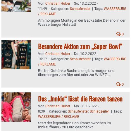
Von
Christian Huber
|
So. 13.2.2022 -
11:49
|
Kategorien:
Schaufenster
|
Tags:
WASSERBURG
/ REKLAME
Am morgigen Montag in der Backstube Deliano in der
Wasserburger Hofstatt
0
Besondere Aktion zum „Super Bowl“
Von
Christian Huber
|
Do. 10.2.2022 -
15:17
|
Kategorien:
Schaufenster
|
Tags:
WASSERBURG
/ REKLAME
Bei Inn-Getränke Bachmaier gibt's morgen und
übermorgen zum Bier und oder zur WINZZ-
Weinschorle gratis Chips dazu
0
Das „Innkie“ lässt die Ranzen tanzen
Von
Christian Huber
|
Mo. 31.1.2022 -
8:39
|
Kategorien:
Schaufenster
,
Schlagzeilen
|
Tags:
WASSERBURG / REKLAME
Start der legendären Schulranzenwochen im
Innkaufhaus - 20 Euro geschenkt