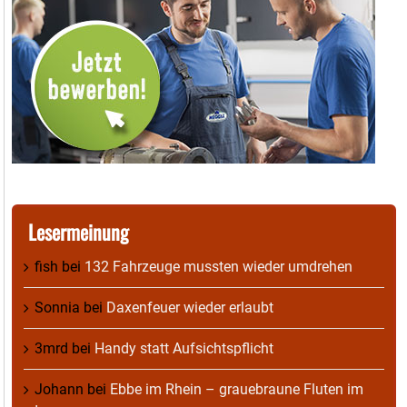
Lesermeinung
fish
bei
132 Fahrzeuge mussten wieder umdrehen
Sonnia
bei
Daxenfeuer wieder erlaubt
3mrd
bei
Handy statt Aufsichtspflicht
Johann
bei
Ebbe im Rhein – grauebraune Fluten im