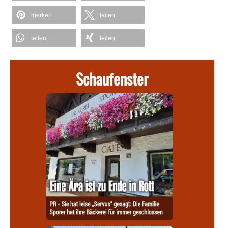
merken
teilen
teilen
teilen
Schaufenster