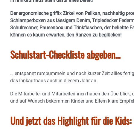
Im Innkaufhaus steht dafür alles bereit!
Der ergonomische griffix Zirkel von Pelikan, nachhaltig pr
Schlamperboxen aus lässigem Denim, Tripledecker Federmä
Schulrechner, Pausenbox und Trinkflaschen, der beliebte Ea
können es kaum erwarten, den Ranzen zu beglücken!
Schulstart-Checkliste abgeben…
… entspannt rumbummeln und nach kurzer Zeit allles fertig
das Innkaufhaus auch in diesem Jahr an.
Die Mitarbeiter und Mitarbeiterinnen haben den Überblick,
und auf Wunsch bekommen Kinder und Eltern klare Empf
Und jetzt das Highlight für die Kid