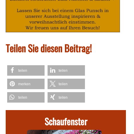
Teilen Sie diesen Beitrag!
teilen
teilen
merken
teilen
teilen
teilen
Schaufenster